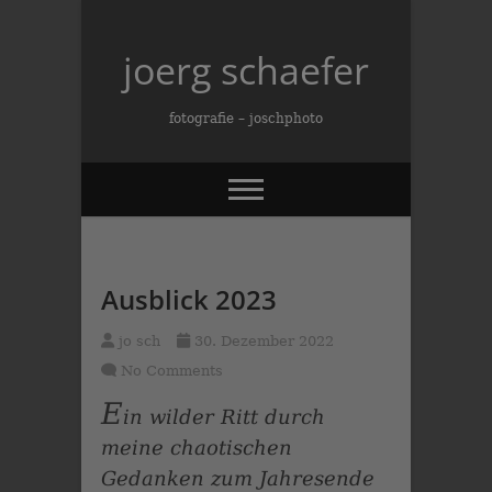
Skip
to
joerg schaefer
content
fotografie – joschphoto
Ausblick 2023
jo sch
30. Dezember 2022
No Comments
E
in wilder Ritt durch
meine chaotischen
Gedanken zum Jahresende