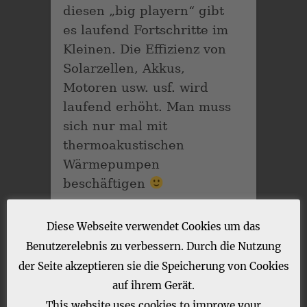
diesen „big playern“ gibt
es laufend Fortschritte im
Kleinen. Die Effizienz von
Solarzellen, Akkus,
Motoren usw. usf. wird
laufend erhöht. Man muss
sich nur mal mit
thermoakustischen
Wärmepumpen
beschäftigen
Wenn wir nur nicht dieses
Diese Webseite verwendet Cookies um das
widerliche Streben nach
Benutzerelebnis zu verbessern. Durch die Nutzung
immer mehr hätten. Der
der Seite akzeptieren sie die Speicherung von Cookies
Reichtum der Reichen ist
auf ihrem Gerät.
oftmals obszön. Nichts was
This website uses cookies to improve your