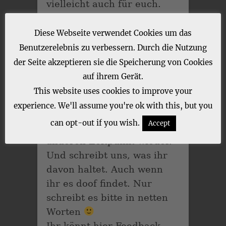
vielleicht auch für euch.
Die Ausstellung ist 24/7
Diese Webseite verwendet Cookies um das
geöffnet. Nach aktuellem
Benutzerelebnis zu verbessern. Durch die Nutzung
technischen Stand können
der Seite akzeptieren sie die Speicherung von Cookies
25 Personen gleichzeitig
auf ihrem Gerät.
sie besuchen. Der Eintritt
This website uses cookies to improve your
ist kostenlos. Sollte es also
experience. We'll assume you're ok with this, but you
voll sein, dann kommt
can opt-out if you wish.
Accept
doch bitte zu einem
anderen Zeitpunkt wieder.
Und schreibt uns, was ihr
davon haltet. Auch wenn
ihr es doof findet. Nur
schreibt es bitte in netten
Worten
Ihr könnt hier Feedback