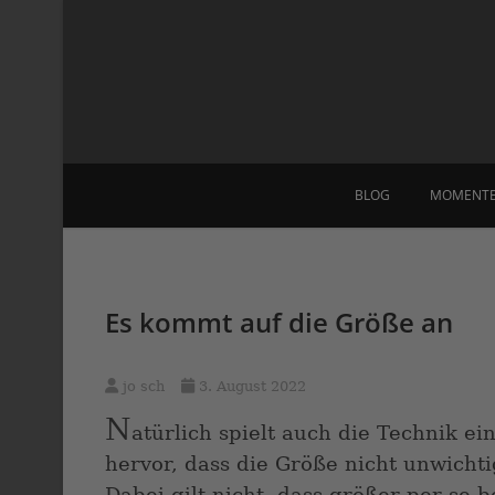
Skip
to
content
BLOG
MOMENT
Es kommt auf die Größe an
jo sch
3. August 2022
N
atürlich spielt auch die Technik e
hervor, dass die Größe nicht unwichtig
Dabei gilt nicht, dass größer per se b