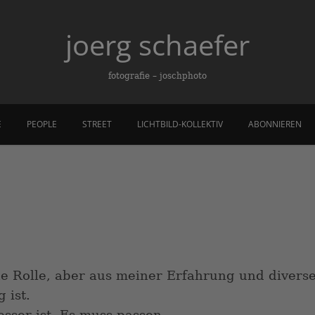
joerg schaefer
fotografie – joschphoto
E
PEOPLE
STREET
LICHTBILD-KOLLEKTIV
ABONNIEREN
ine Rolle, aber aus meiner Erfahrung und diver
 ist.
esser ist. Es muss passen.