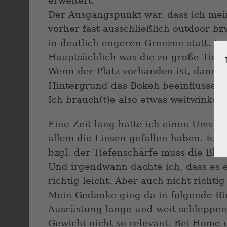
erweitert.
Der Ausgangspunkt war, dass ich mei
vorher fast ausschließlich outdoor b
in deutlich engeren Grenzen statt. U
Hauptsächlich was die zu große Tiefe
Wenn der Platz vorhanden ist, dann 
Hintergrund das Bokeh beeinflussen. 
Ich brauch(t)e also etwas weitwinkeli
Eine Zeit lang hatte ich einen Umstie
allem die Linsen gefallen haben. Ich 
bzgl. der Tiefenschärfe muss die Blen
Und irgendwann dachte ich, dass es eb
richtig leicht. Aber auch nicht richti
Mein Gedanke ging da in folgende Ric
Ausrüstung lange und weit schleppen 
Gewicht nicht so relevant. Bei Home 