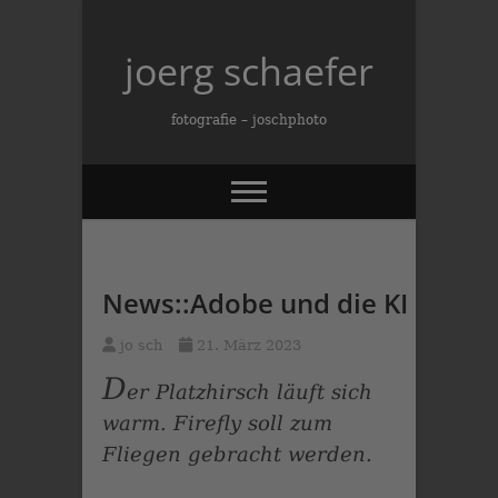
Skip
to
joerg schaefer
content
fotografie – joschphoto
News::Adobe und die KI
jo sch
21. März 2023
D
er Platzhirsch läuft sich
warm.
Firefly soll zum
Fliegen gebracht werden.