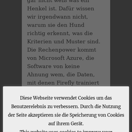
gar nicht weiß was ein
Henkel ist. Dafür wissen
wir irgendwann nicht,
warum sie den Hund
richtig erkennt, was die
Kriterien und Muster sind.
Die Rechenpower kommt
von Microsoft Azure, die
Software von keine
Ahnung wem, die Daten,
mit denen Firefly trainiert
wird, nimmt Adobe aus
Diese Webseite verwendet Cookies um das
seinem eigenen Stock, aus
Benutzerelebnis zu verbessern. Durch die Nutzung
dem Bereich Public
der Seite akzeptieren sie die Speicherung von Cookies
Domain und garniert es
auf ihrem Gerät.
mit Bildern, deren