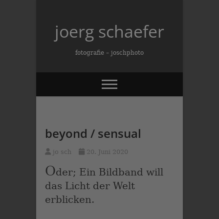
Skip
to
joerg schaefer
content
fotografie – joschphoto
beyond / sensual
jo sch
20. Juni 2020
O
der; Ein Bildband will
das Licht der Welt
erblicken.