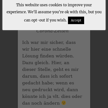
This website uses cookies to improve your
experience. We'll assume you're ok with this, but you
Unser kleines
can opt-out if you wish.
Accept
Fotobüchertreffen in
Corona-Zeiten
Ich war mir sicher, dass
wir hier eine schnelle
Lösung finden würden.
Dazu gleich. Hier, an
dieser Stelle, geht es mir
darum, dass ich sofort
gedacht habe; wenn es
neu gedruckt wird, dann
könnte ich ja vlt. dies oder
das noch ändern