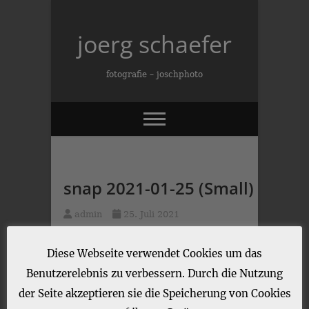
Skip
to
joerg schaefer
content
fotografie – joschphoto
snap 2021-01-25 (Small)
admin
25. Juli 2021
Diese Webseite verwendet Cookies um das
Benutzerelebnis zu verbessern. Durch die Nutzung
der Seite akzeptieren sie die Speicherung von Cookies