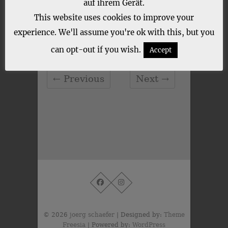
auf ihrem Gerät.
This website uses cookies to improve your
experience. We'll assume you're ok with this, but you
CATEGORY :
can opt-out if you wish.
Accept
← Previous
Next →
© 2026
joerg schaefer
| Designed by:
Theme
Freesia
| Powered by:
WordPress