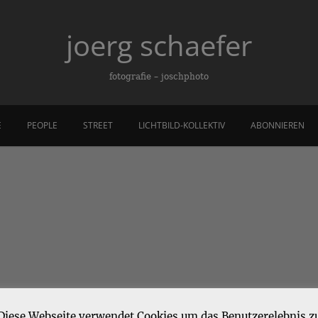
joerg schaefer
fotografie – joschphoto
E
PEOPLE
STREET
LICHTBILD-KOLLEKTIV
ABONNIEREN
Diese Webseite verwendet Cookies um das Benutzerelebnis z