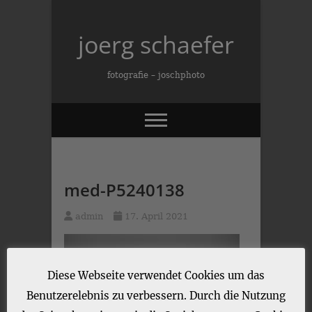
Skip
to
joerg schaefer
content
fotografie – joschphoto
med-P5240138
admin
17. April 2021
Diese Webseite verwendet Cookies um das
Benutzerelebnis zu verbessern. Durch die Nutzung