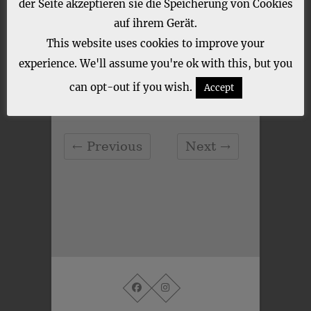
der Seite akzeptieren sie die Speicherung von Cookies
auf ihrem Gerät.
This website uses cookies to improve your
experience. We'll assume you're ok with this, but you
can opt-out if you wish.
Accept
CATEGORY :
← Previous
Next →