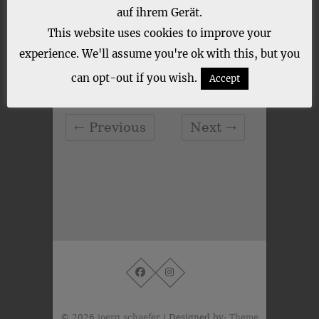
auf ihrem Gerät.
This website uses cookies to improve your
experience. We'll assume you're ok with this, but you
CATEGORY :
can opt-out if you wish.
Accept
← Previous
Next →
© 2026
joerg schaefer
| Designed by:
Theme