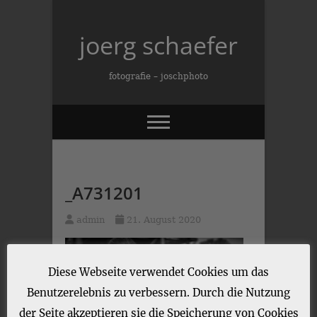
Skip
to
joerg schaefer
content
fotografie – joschphoto
_A731201
admin
21. August 2020
Diese Webseite verwendet Cookies um das
Benutzerelebnis zu verbessern. Durch die Nutzung
der Seite akzeptieren sie die Speicherung von Cookies