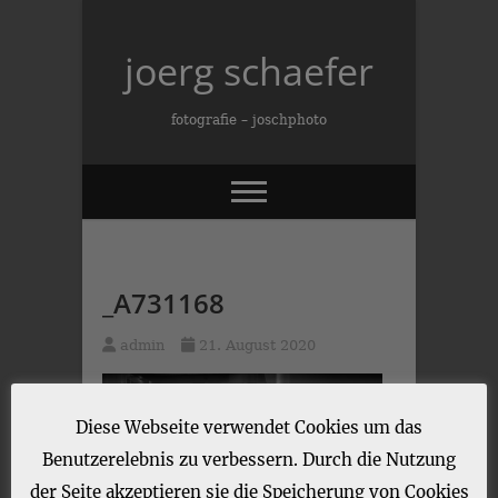
Skip
to
joerg schaefer
content
fotografie – joschphoto
_A731168
admin
21. August 2020
Diese Webseite verwendet Cookies um das
Benutzerelebnis zu verbessern. Durch die Nutzung
der Seite akzeptieren sie die Speicherung von Cookies