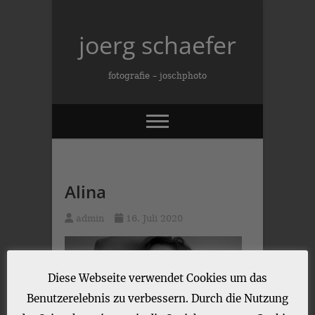
Skip
to
joerg schaefer
content
fotografie – joschphoto
Alina
admin
16. Juli 2020
Diese Webseite verwendet Cookies um das
Benutzerelebnis zu verbessern. Durch die Nutzung