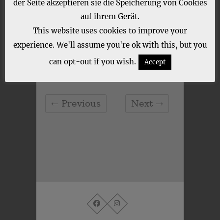
der Seite akzeptieren sie die Speicherung von Cookies
auf ihrem Gerät.
This website uses cookies to improve your
experience. We'll assume you're ok with this, but you
can opt-out if you wish.
Accept
CATEGORY :
← Previous
Next →