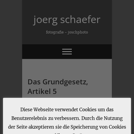
Skip
to
joerg schaefer
content
fotografie – joschphoto
Das Grundgesetz,
Artikel 5
jo sch
18. Oktober 2025
Diese Webseite verwendet Cookies um das
Benutzerelebnis zu verbessern. Durch die Nutzung
CATEGORY : ALLGEMEIN
der Seite akzeptieren sie die Speicherung von Cookies