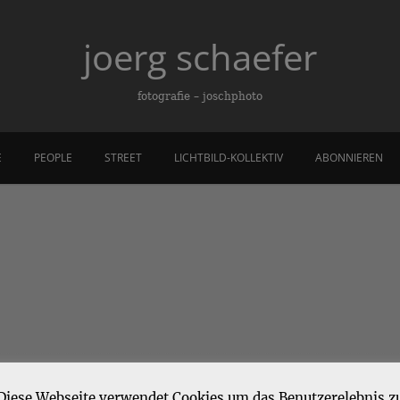
joerg schaefer
fotografie – joschphoto
E
PEOPLE
STREET
LICHTBILD-KOLLEKTIV
ABONNIEREN
Diese Webseite verwendet Cookies um das Benutzerelebnis z